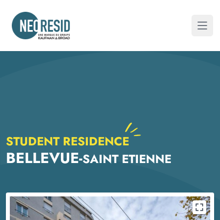
Neoresid
Open
STUDENT RESIDENCE
BELLEVUE
-
SAINT ETIENNE