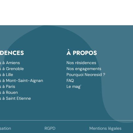
IDENCES
À PROPOS
s à Amiens
Nos résidences
s à Grenoble
Nos engagements
à Lille
Pourquoi Neoresid ?
s à Mont-Saint-Aignan
FAQ
 à Paris
Le mag'
s à Rouen
 à Saint Etienne
sation
RGPD
Mentions légales