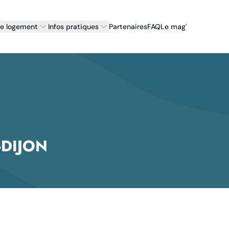
re logement
Infos pratiques
Partenaires
FAQ
Le mag'
-
DIJON