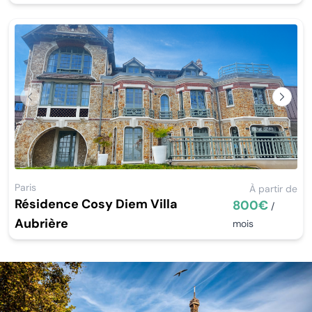
Previous
Next
Paris
À partir de
Résidence Cosy Diem Villa
800€
/
Aubrière
mois