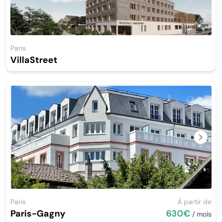
Paris
VillaStreet
Previous
Next
Paris
À partir de
Paris-Gagny
630€
/ mois